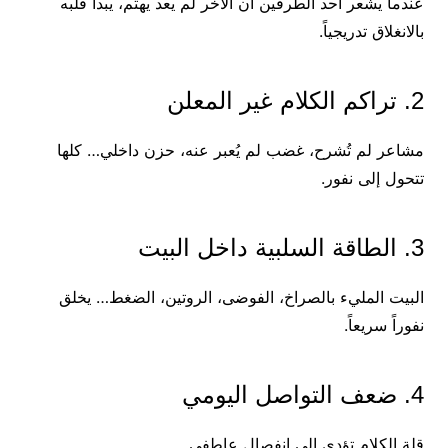
عندما يشعر أحد الطرفين أن الآخر لم يعد يهتم، يبدأ قلبه
بالانغلاق تدريجياً.
2. تراكم الكلام غير المعلن
مشاعر لم تُشرح، غضب لم يُعبر عنه، حزن داخلي… كلها
تتحول إلى نفور.
3. الطاقة السلبية داخل البيت
البيت المليء بالصراخ، الفوضى، الروتين، الضغط… يخلق
نفوراً سريعاً.
4. ضعف التواصل اليومي
قلة الكلام تؤدي إلى انفصال عاطفي.